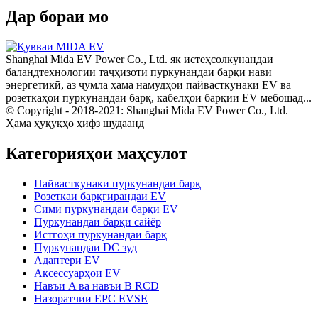
Дар бораи мо
Shanghai Mida EV Power Co., Ltd. як истеҳсолкунандаи
баландтехнологии таҷҳизоти пуркунандаи барқи нави
энергетикӣ, аз ҷумла ҳама намудҳои пайвасткунаки EV ва
розеткаҳои пуркунандаи барқ, кабелҳои барқии EV мебошад...
© Copyright - 2018-2021: Shanghai Mida EV Power Co., Ltd.
Ҳама ҳуқуқҳо ҳифз шудаанд
Категорияҳои маҳсулот
Пайвасткунаки пуркунандаи барқ
Розеткаи барқгирандаи EV
Сими пуркунандаи барқи EV
Пуркунандаи барқи сайёр
Истгоҳи пуркунандаи барқ
Пуркунандаи DC зуд
Адаптери EV
Аксессуарҳои EV
Навъи A ва навъи B RCD
Назоратчии EPC EVSE