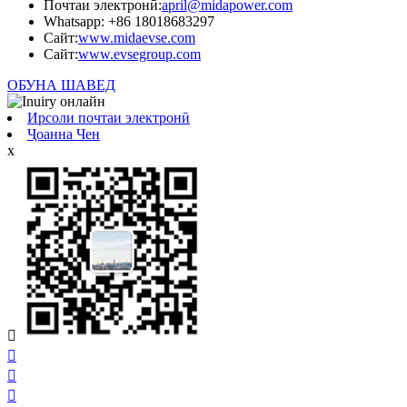
Почтаи электронӣ:
april@midapower.com
Whatsapp: +86 18018683297
Сайт:
www.midaevse.com
Сайт:
www.evsegroup.com
ОБУНА ШАВЕД
Ирсоли почтаи электронӣ
Ҷоанна Чен
x



