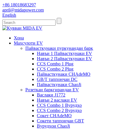
+86 18018683297
april@midapower.com
English
Хона
Маҳсулоти EV
Пайвасткунаки пуркунандаи барқ
Навъи 1 Пайвасткунаки EV
Навъи 2 Пайвасткунаки EV
CCS Combo 1 Plug
CCS Combo 2 Plug
Пайвасткунаки CHAdeMO
GB/T таппончаи DC
Пайвасткунаки ChaoJi
Розеткаи барқгирандаи EV
Васлаки J1772
Навъи 2 васлаки EV
CCS Combo 1 Вурудҳо
CCS Combo 2 Вурудҳо
Сокет CHAdeMO
Сокети таппончаи GBT
Вурудҳои ChaoJi