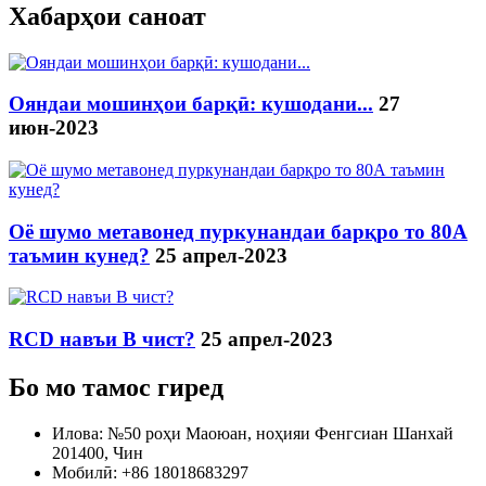
Хабарҳои саноат
Ояндаи мошинҳои барқӣ: кушодани...
27
июн-2023
Оё шумо метавонед пуркунандаи барқро то 80А
таъмин кунед?
25 апрел-2023
RCD навъи B чист?
25 апрел-2023
Бо мо тамос гиред
Илова: №50 роҳи Маоюан, ноҳияи Фенгсиан Шанхай
201400, Чин
Мобилӣ: +86 18018683297