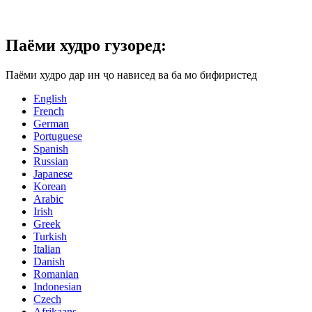
Паёми худро гузоред:
Паёми худро дар ин ҷо нависед ва ба мо бифиристед
English
French
German
Portuguese
Spanish
Russian
Japanese
Korean
Arabic
Irish
Greek
Turkish
Italian
Danish
Romanian
Indonesian
Czech
Afrikaans