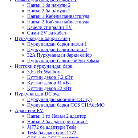
Навъи 1 ба намуди 2
Навъи 2 ба намуди 2
Навъи 1 Кабели пайвастшуда
Навъи 2 Кабели пайвастшуда
Кабели спиралии EV
Сими EV ва кабел
Пуркунандаи барқи сайёр
Пуркунандаи барқи навъи 1
Пуркунандаи барқи навъи 2
32A Пуркунандаи барқи сайёр
Пуркунандаи барқи сайёри 3 фаза
Истгоҳи пуркунандаи барқ
3,6 кВт Wallbox
Қуттии девор 7,2 кВт
Қуттии девор 11 кВт
Қуттии девор 22 кВт
Пуркунандаи DC зуд
Пуркунандаи мобилии DC зуд
Пуркунандаи барқи CCS CHAdeMO
Адаптери EV
Навъи 1 то Навъи 2 адаптер
Навъи 2 ба адаптери навъи 1
J1772 ба адаптери Tesla
Tesla ба адаптери J1772