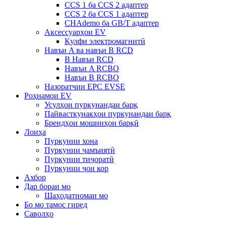
CCS 1 ба CCS 2 адаптер
CCS 2 ба CCS 1 адаптер
CHAdemo ба GB/T адаптер
Аксессуарҳои EV
Қулфи электромагнитӣ
Навъи A ва навъи B RCD
B Навъи RCD
Навъи A RCBO
Навъи B RCBO
Назоратчии EPC EVSE
Роҳнамои EV
Усулҳои пуркунандаи барқ
Пайвасткунакҳои пуркунандаи барқ
Брендҳои мошинҳои барқӣ
Лоиҳа
Пуркунии хона
Пуркунии ҷамъиятӣ
Пуркунии тиҷоратӣ
Пуркунии ҷои кор
Ахбор
Дар бораи мо
Шаҳодатномаи мо
Бо мо тамос гиред
Саволҳо