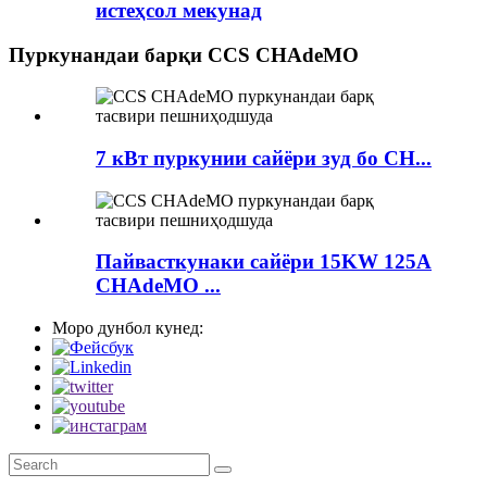
истеҳсол мекунад
Пуркунандаи барқи CCS CHAdeMO
7 кВт пуркунии сайёри зуд бо CH...
Пайвасткунаки сайёри 15KW 125A
CHAdeMO ...
Моро дунбол кунед: