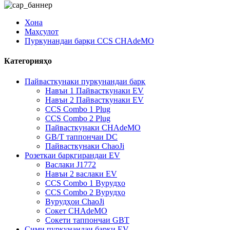
Хона
Маҳсулот
Пуркунандаи барқи CCS CHAdeMO
Категорияҳо
Пайвасткунаки пуркунандаи барқ
Навъи 1 Пайвасткунаки EV
Навъи 2 Пайвасткунаки EV
CCS Combo 1 Plug
CCS Combo 2 Plug
Пайвасткунаки CHAdeMO
GB/T таппончаи DC
Пайвасткунаки ChaoJi
Розеткаи барқгирандаи EV
Васлаки J1772
Навъи 2 васлаки EV
CCS Combo 1 Вурудҳо
CCS Combo 2 Вурудҳо
Вурудҳои ChaoJi
Сокет CHAdeMO
Сокети таппончаи GBT
Сими пуркунандаи барқи EV