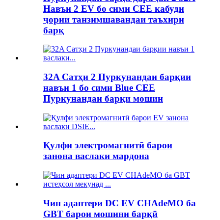
Навъи 2 EV бо сими CEE кабуди
ҷории танзимшавандаи таъхири
барқ
32A Сатҳи 2 Пуркунандаи барқии
навъи 1 бо сими Blue CEE
Пуркунандаи барқи мошин
Қулфи электромагнитӣ барои
занона васлаки мардона
Чин адаптери DC EV CHAdeMO ба
GBT барои мошини барқӣ