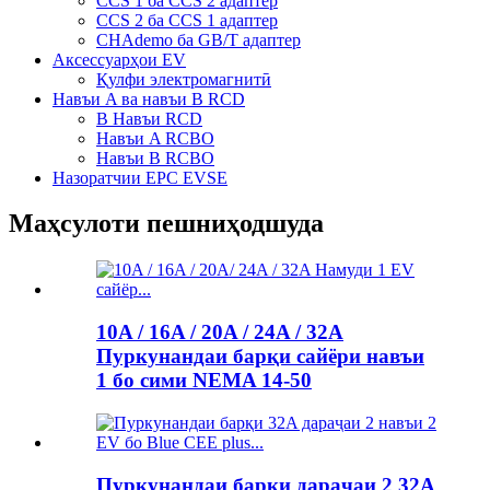
CCS 1 ба CCS 2 адаптер
CCS 2 ба CCS 1 адаптер
CHAdemo ба GB/T адаптер
Аксессуарҳои EV
Қулфи электромагнитӣ
Навъи A ва навъи B RCD
B Навъи RCD
Навъи A RCBO
Навъи B RCBO
Назоратчии EPC EVSE
Маҳсулоти пешниҳодшуда
10A / 16A / 20A / 24A / 32A
Пуркунандаи барқи сайёри навъи
1 бо сими NEMA 14-50
Пуркунандаи барқи дараҷаи 2 32A