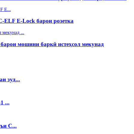
C-ELF E-Lock барои розетка
арои мошини барқӣ истеҳсол мекунад
и зуд...
 ...
и C...