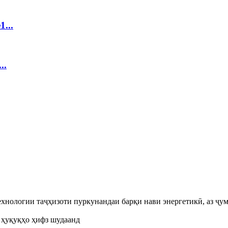
...
..
технологии таҷҳизоти пуркунандаи барқи нави энергетикӣ, аз ҷу
а ҳуқуқҳо ҳифз шудаанд