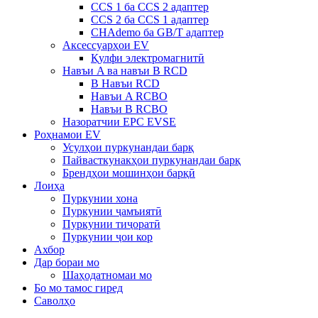
CCS 1 ба CCS 2 адаптер
CCS 2 ба CCS 1 адаптер
CHAdemo ба GB/T адаптер
Аксессуарҳои EV
Қулфи электромагнитӣ
Навъи A ва навъи B RCD
B Навъи RCD
Навъи A RCBO
Навъи B RCBO
Назоратчии EPC EVSE
Роҳнамои EV
Усулҳои пуркунандаи барқ
Пайвасткунакҳои пуркунандаи барқ
Брендҳои мошинҳои барқӣ
Лоиҳа
Пуркунии хона
Пуркунии ҷамъиятӣ
Пуркунии тиҷоратӣ
Пуркунии ҷои кор
Ахбор
Дар бораи мо
Шаҳодатномаи мо
Бо мо тамос гиред
Саволҳо