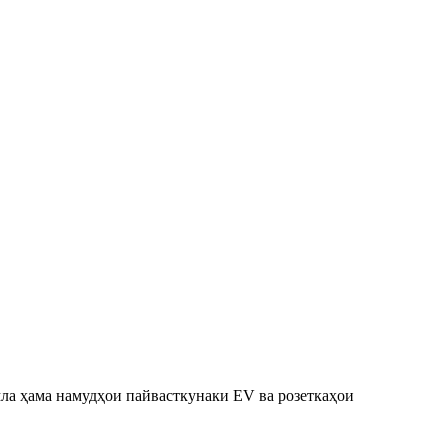
мла ҳама намудҳои пайвасткунаки EV ва розеткаҳои