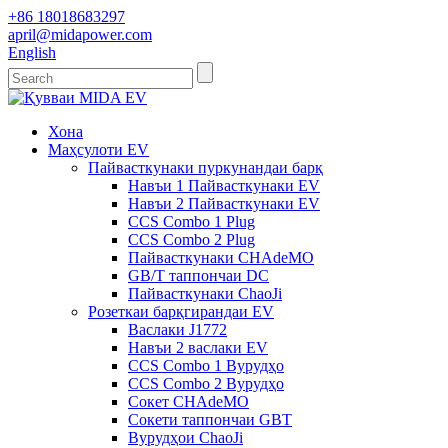
+86 18018683297
april@midapower.com
English
Хона
Маҳсулоти EV
Пайвасткунаки пуркунандаи барқ
Навъи 1 Пайвасткунаки EV
Навъи 2 Пайвасткунаки EV
CCS Combo 1 Plug
CCS Combo 2 Plug
Пайвасткунаки CHAdeMO
GB/T таппончаи DC
Пайвасткунаки ChaoJi
Розеткаи барқгирандаи EV
Васлаки J1772
Навъи 2 васлаки EV
CCS Combo 1 Вурудҳо
CCS Combo 2 Вурудҳо
Сокет CHAdeMO
Сокети таппончаи GBT
Вурудҳои ChaoJi