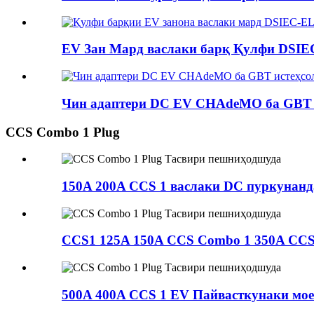
EV Зан Мард васлаки барқ ​​Қулфи DSIE
Чин адаптери DC EV CHAdeMO ба GBT б
CCS Combo 1 Plug
150A 200A CCS 1 васлаки DC пуркунанда
CCS1 125A 150A CCS Combo 1 350A CCS1
500A 400A CCS 1 EV Пайвасткунаки моеъ