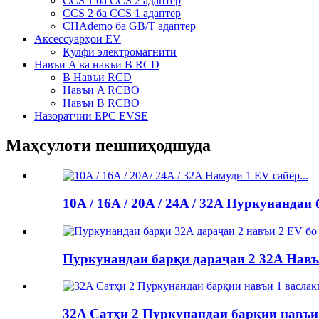
CCS 1 ба CCS 2 адаптер
CCS 2 ба CCS 1 адаптер
CHAdemo ба GB/T адаптер
Аксессуарҳои EV
Қулфи электромагнитӣ
Навъи A ва навъи B RCD
B Навъи RCD
Навъи A RCBO
Навъи B RCBO
Назоратчии EPC EVSE
Маҳсулоти пешниҳодшуда
10A / 16A / 20A / 24A / 32A Пуркунанда
Пуркунандаи барқи дараҷаи 2 32A Навъ
32A Сатҳи 2 Пуркунандаи барқии навъи