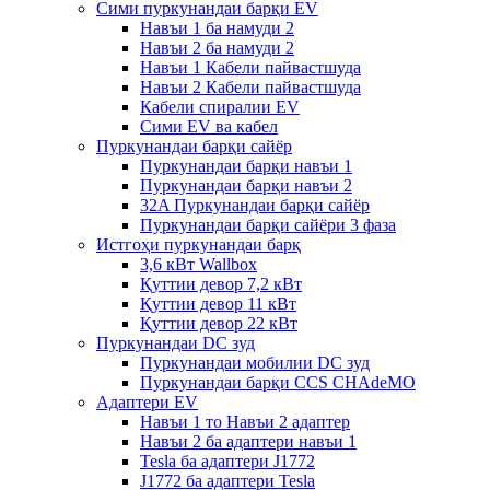
Сими пуркунандаи барқи EV
Навъи 1 ба намуди 2
Навъи 2 ба намуди 2
Навъи 1 Кабели пайвастшуда
Навъи 2 Кабели пайвастшуда
Кабели спиралии EV
Сими EV ва кабел
Пуркунандаи барқи сайёр
Пуркунандаи барқи навъи 1
Пуркунандаи барқи навъи 2
32A Пуркунандаи барқи сайёр
Пуркунандаи барқи сайёри 3 фаза
Истгоҳи пуркунандаи барқ
3,6 кВт Wallbox
Қуттии девор 7,2 кВт
Қуттии девор 11 кВт
Қуттии девор 22 кВт
Пуркунандаи DC зуд
Пуркунандаи мобилии DC зуд
Пуркунандаи барқи CCS CHAdeMO
Адаптери EV
Навъи 1 то Навъи 2 адаптер
Навъи 2 ба адаптери навъи 1
Tesla ба адаптери J1772
J1772 ба адаптери Tesla