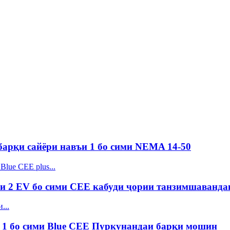
и барқи сайёри навъи 1 бо сими NEMA 14-50
и 2 EV бо сими CEE кабуди ҷории танзимшаванда
 1 бо сими Blue CEE Пуркунандаи барқи мошин