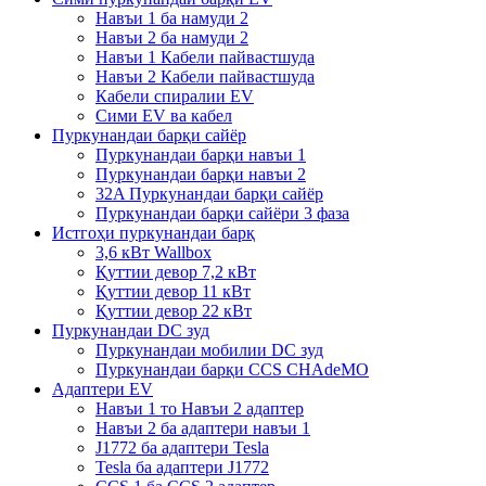
Навъи 1 ба намуди 2
Навъи 2 ба намуди 2
Навъи 1 Кабели пайвастшуда
Навъи 2 Кабели пайвастшуда
Кабели спиралии EV
Сими EV ва кабел
Пуркунандаи барқи сайёр
Пуркунандаи барқи навъи 1
Пуркунандаи барқи навъи 2
32A Пуркунандаи барқи сайёр
Пуркунандаи барқи сайёри 3 фаза
Истгоҳи пуркунандаи барқ
3,6 кВт Wallbox
Қуттии девор 7,2 кВт
Қуттии девор 11 кВт
Қуттии девор 22 кВт
Пуркунандаи DC зуд
Пуркунандаи мобилии DC зуд
Пуркунандаи барқи CCS CHAdeMO
Адаптери EV
Навъи 1 то Навъи 2 адаптер
Навъи 2 ба адаптери навъи 1
J1772 ба адаптери Tesla
Tesla ба адаптери J1772