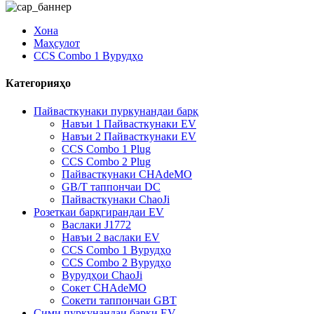
Хона
Маҳсулот
CCS Combo 1 Вурудҳо
Категорияҳо
Пайвасткунаки пуркунандаи барқ
Навъи 1 Пайвасткунаки EV
Навъи 2 Пайвасткунаки EV
CCS Combo 1 Plug
CCS Combo 2 Plug
Пайвасткунаки CHAdeMO
GB/T таппончаи DC
Пайвасткунаки ChaoJi
Розеткаи барқгирандаи EV
Васлаки J1772
Навъи 2 васлаки EV
CCS Combo 1 Вурудҳо
CCS Combo 2 Вурудҳо
Вурудҳои ChaoJi
Сокет CHAdeMO
Сокети таппончаи GBT
Сими пуркунандаи барқи EV