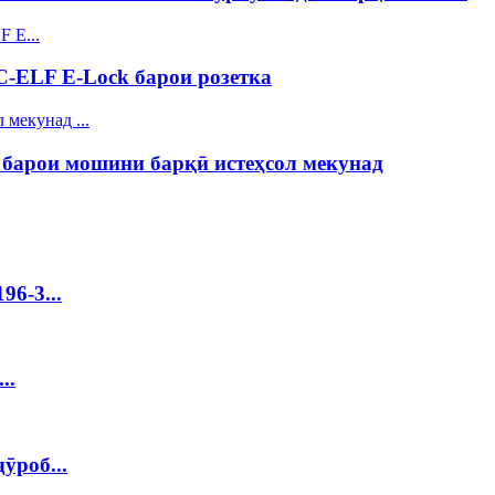
C-ELF E-Lock барои розетка
арои мошини барқӣ истеҳсол мекунад
6-3...
..
ӯроб...