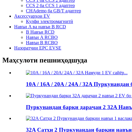
CCS 1 ба CCS 2 адаптер
CCS 2 ба CCS 1 адаптер
CHAdemo ба GB/T адаптер
Аксессуарҳои EV
Қулфи электромагнитӣ
Навъи A ва навъи B RCD
B Навъи RCD
Навъи A RCBO
Навъи B RCBO
Назоратчии EPC EVSE
Маҳсулоти пешниҳодшуда
10A / 16A / 20A / 24A / 32A Пуркунанда
Пуркунандаи барқи дараҷаи 2 32A Навъ
32A Сатҳи 2 Пуркунандаи барқии навъи