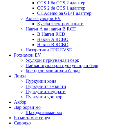
CCS 1 ба CCS 2 адаптер
CCS 2 ба CCS 1 адаптер
CHAdemo ба GB/T адаптер
Аксессуарҳои EV
Қулфи электромагнитӣ
Навъи A ва навъи B RCD
B Навъи RCD
Навъи A RCBO
Навъи B RCBO
Назоратчии EPC EVSE
Роҳнамои EV
Усулҳои пуркунандаи барқ
Пайвасткунакҳои пуркунандаи барқ
Брендҳои мошинҳои барқӣ
Лоиҳа
Пуркунии хона
Пуркунии ҷамъиятӣ
Пуркунии тиҷоратӣ
Пуркунии ҷои кор
Ахбор
Дар бораи мо
Шаҳодатномаи мо
Бо мо тамос гиред
Саволҳо