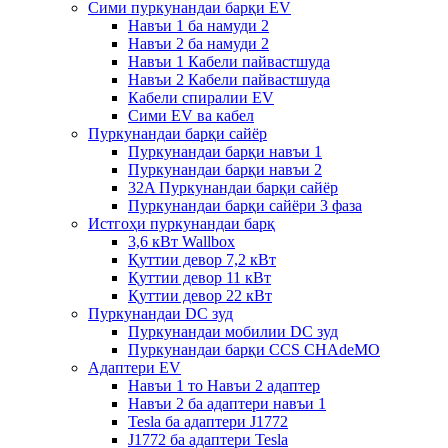
Сими пуркунандаи барқи EV
Навъи 1 ба намуди 2
Навъи 2 ба намуди 2
Навъи 1 Кабели пайвастшуда
Навъи 2 Кабели пайвастшуда
Кабели спиралии EV
Сими EV ва кабел
Пуркунандаи барқи сайёр
Пуркунандаи барқи навъи 1
Пуркунандаи барқи навъи 2
32A Пуркунандаи барқи сайёр
Пуркунандаи барқи сайёри 3 фаза
Истгоҳи пуркунандаи барқ
3,6 кВт Wallbox
Қуттии девор 7,2 кВт
Қуттии девор 11 кВт
Қуттии девор 22 кВт
Пуркунандаи DC зуд
Пуркунандаи мобилии DC зуд
Пуркунандаи барқи CCS CHAdeMO
Адаптери EV
Навъи 1 то Навъи 2 адаптер
Навъи 2 ба адаптери навъи 1
Tesla ба адаптери J1772
J1772 ба адаптери Tesla