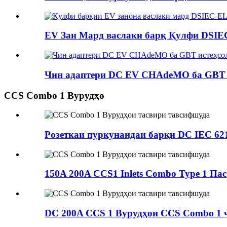
EV Зан Мард васлаки барқ ​​Қулфи DSIE
Чин адаптери DC EV CHAdeMO ба GBT б
CCS Combo 1 Вурудҳо
Розеткаи пуркунандаи барқи DC IEC 6219
150A 200A CCS1 Inlets Combo Type 1 Пас.
DC 200A CCS 1 Вурудҳои CCS Combo 1 ҷ