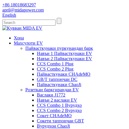
+86 18018683297
april@midapower.com
English
Хона
Маҳсулоти EV
Пайвасткунаки пуркунандаи барқ
Навъи 1 Пайвасткунаки EV
Навъи 2 Пайвасткунаки EV
CCS Combo 1 Plug
CCS Combo 2 Plug
Пайвасткунаки CHAdeMO
GB/T таппончаи DC
Пайвасткунаки ChaoJi
Розеткаи барқгирандаи EV
Васлаки J1772
Навъи 2 васлаки EV
CCS Combo 1 Вурудҳо
CCS Combo 2 Вурудҳо
Сокет CHAdeMO
Сокети таппончаи GBT
Вурудҳои ChaoJi