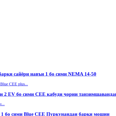
и барқи сайёри навъи 1 бо сими NEMA 14-50
и 2 EV бо сими CEE кабуди ҷории танзимшаванда
 1 бо сими Blue CEE Пуркунандаи барқи мошин