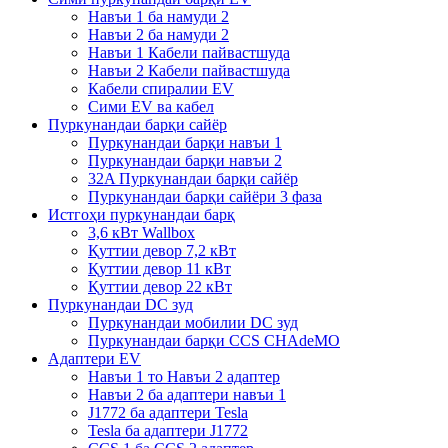
Навъи 1 ба намуди 2
Навъи 2 ба намуди 2
Навъи 1 Кабели пайвастшуда
Навъи 2 Кабели пайвастшуда
Кабели спиралии EV
Сими EV ва кабел
Пуркунандаи барқи сайёр
Пуркунандаи барқи навъи 1
Пуркунандаи барқи навъи 2
32A Пуркунандаи барқи сайёр
Пуркунандаи барқи сайёри 3 фаза
Истгоҳи пуркунандаи барқ
3,6 кВт Wallbox
Қуттии девор 7,2 кВт
Қуттии девор 11 кВт
Қуттии девор 22 кВт
Пуркунандаи DC зуд
Пуркунандаи мобилии DC зуд
Пуркунандаи барқи CCS CHAdeMO
Адаптери EV
Навъи 1 то Навъи 2 адаптер
Навъи 2 ба адаптери навъи 1
J1772 ба адаптери Tesla
Tesla ба адаптери J1772