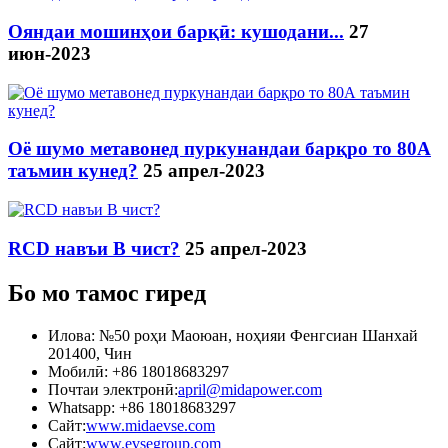
Ояндаи мошинҳои барқӣ: кушодани...
27
июн-2023
Оё шумо метавонед пуркунандаи барқро то 80А
таъмин кунед?
25 апрел-2023
RCD навъи B чист?
25 апрел-2023
Бо мо тамос гиред
Илова: №50 роҳи Маоюан, ноҳияи Фенгсиан Шанхай
201400, Чин
Мобилӣ: +86 18018683297
Почтаи электронӣ:
april@midapower.com
Whatsapp: +86 18018683297
Сайт:
www.midaevse.com
Сайт:
www.evsegroup.com