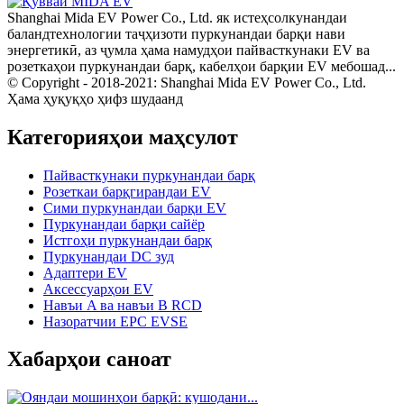
Shanghai Mida EV Power Co., Ltd. як истеҳсолкунандаи
баландтехнологии таҷҳизоти пуркунандаи барқи нави
энергетикӣ, аз ҷумла ҳама намудҳои пайвасткунаки EV ва
розеткаҳои пуркунандаи барқ, кабелҳои барқии EV мебошад...
© Copyright - 2018-2021: Shanghai Mida EV Power Co., Ltd.
Ҳама ҳуқуқҳо ҳифз шудаанд
Категорияҳои маҳсулот
Пайвасткунаки пуркунандаи барқ
Розеткаи барқгирандаи EV
Сими пуркунандаи барқи EV
Пуркунандаи барқи сайёр
Истгоҳи пуркунандаи барқ
Пуркунандаи DC зуд
Адаптери EV
Аксессуарҳои EV
Навъи A ва навъи B RCD
Назоратчии EPC EVSE
Хабарҳои саноат