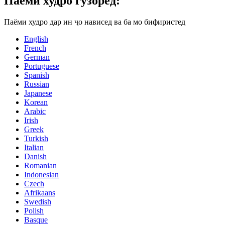
Паёми худро гузоред:
Паёми худро дар ин ҷо нависед ва ба мо бифиристед
English
French
German
Portuguese
Spanish
Russian
Japanese
Korean
Arabic
Irish
Greek
Turkish
Italian
Danish
Romanian
Indonesian
Czech
Afrikaans
Swedish
Polish
Basque