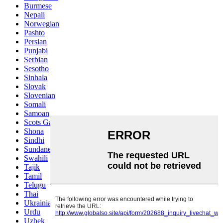
Burmese
Nepali
Norwegian
Pashto
Persian
Punjabi
Serbian
Sesotho
Sinhala
Slovak
Slovenian
Somali
Samoan
Scots Gaelic
Shona
Sindhi
Sundanese
Swahili
Tajik
Tamil
Telugu
Thai
Ukrainian
Urdu
Uzbek