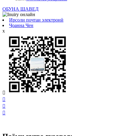
ОБУНА ШАВЕД
Ирсоли почтаи электронӣ
Ҷоанна Чен
x



