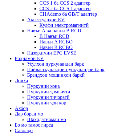
CCS 1 ба CCS 2 адаптер
CCS 2 ба CCS 1 адаптер
CHAdemo ба GB/T адаптер
Аксессуарҳои EV
Қулфи электромагнитӣ
Навъи A ва навъи B RCD
B Навъи RCD
Навъи A RCBO
Навъи B RCBO
Назоратчии EPC EVSE
Роҳнамои EV
Усулҳои пуркунандаи барқ
Пайвасткунакҳои пуркунандаи барқ
Брендҳои мошинҳои барқӣ
Лоиҳа
Пуркунии хона
Пуркунии ҷамъиятӣ
Пуркунии тиҷоратӣ
Пуркунии ҷои кор
Ахбор
Дар бораи мо
Шаҳодатномаи мо
Бо мо тамос гиред
Саволҳо