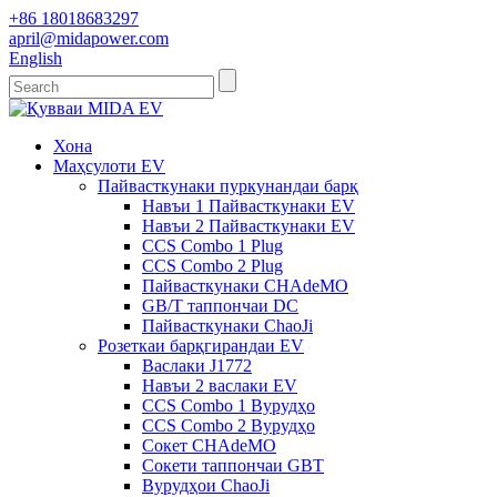
+86 18018683297
april@midapower.com
English
Хона
Маҳсулоти EV
Пайвасткунаки пуркунандаи барқ
Навъи 1 Пайвасткунаки EV
Навъи 2 Пайвасткунаки EV
CCS Combo 1 Plug
CCS Combo 2 Plug
Пайвасткунаки CHAdeMO
GB/T таппончаи DC
Пайвасткунаки ChaoJi
Розеткаи барқгирандаи EV
Васлаки J1772
Навъи 2 васлаки EV
CCS Combo 1 Вурудҳо
CCS Combo 2 Вурудҳо
Сокет CHAdeMO
Сокети таппончаи GBT
Вурудҳои ChaoJi