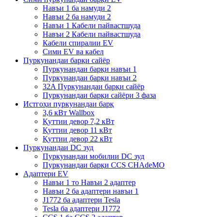
Навъи 1 ба намуди 2
Навъи 2 ба намуди 2
Навъи 1 Кабели пайвастшуда
Навъи 2 Кабели пайвастшуда
Кабели спиралии EV
Сими EV ва кабел
Пуркунандаи барқи сайёр
Пуркунандаи барқи навъи 1
Пуркунандаи барқи навъи 2
32A Пуркунандаи барқи сайёр
Пуркунандаи барқи сайёри 3 фаза
Истгоҳи пуркунандаи барқ
3,6 кВт Wallbox
Қуттии девор 7,2 кВт
Қуттии девор 11 кВт
Қуттии девор 22 кВт
Пуркунандаи DC зуд
Пуркунандаи мобилии DC зуд
Пуркунандаи барқи CCS CHAdeMO
Адаптери EV
Навъи 1 то Навъи 2 адаптер
Навъи 2 ба адаптери навъи 1
J1772 ба адаптери Tesla
Tesla ба адаптери J1772