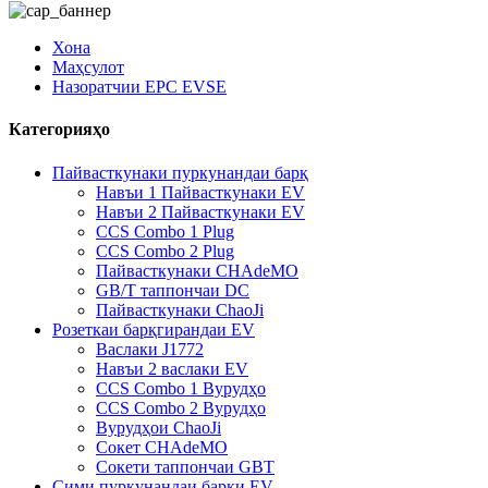
Хона
Маҳсулот
Назоратчии EPC EVSE
Категорияҳо
Пайвасткунаки пуркунандаи барқ
Навъи 1 Пайвасткунаки EV
Навъи 2 Пайвасткунаки EV
CCS Combo 1 Plug
CCS Combo 2 Plug
Пайвасткунаки CHAdeMO
GB/T таппончаи DC
Пайвасткунаки ChaoJi
Розеткаи барқгирандаи EV
Васлаки J1772
Навъи 2 васлаки EV
CCS Combo 1 Вурудҳо
CCS Combo 2 Вурудҳо
Вурудҳои ChaoJi
Сокет CHAdeMO
Сокети таппончаи GBT
Сими пуркунандаи барқи EV