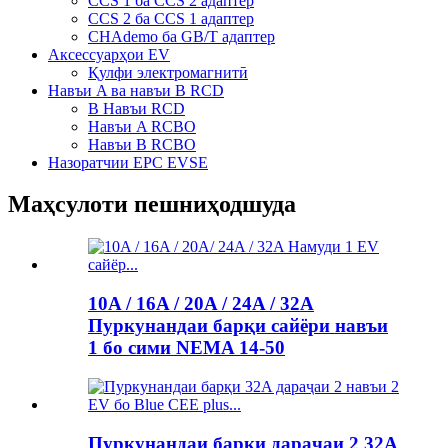
CCS 1 ба CCS 2 адаптер
CCS 2 ба CCS 1 адаптер
CHAdemo ба GB/T адаптер
Аксессуарҳои EV
Қулфи электромагнитӣ
Навъи A ва навъи B RCD
B Навъи RCD
Навъи A RCBO
Навъи B RCBO
Назоратчии EPC EVSE
Маҳсулоти пешниҳодшуда
10A / 16A / 20A / 24A / 32A
Пуркунандаи барқи сайёри навъи
1 бо сими NEMA 14-50
Пуркунандаи барқи дараҷаи 2 32A