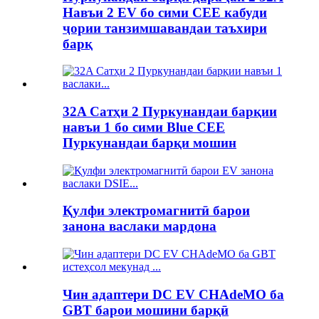
Навъи 2 EV бо сими CEE кабуди
ҷории танзимшавандаи таъхири
барқ
32A Сатҳи 2 Пуркунандаи барқии
навъи 1 бо сими Blue CEE
Пуркунандаи барқи мошин
Қулфи электромагнитӣ барои
занона васлаки мардона
Чин адаптери DC EV CHAdeMO ба
GBT барои мошини барқӣ