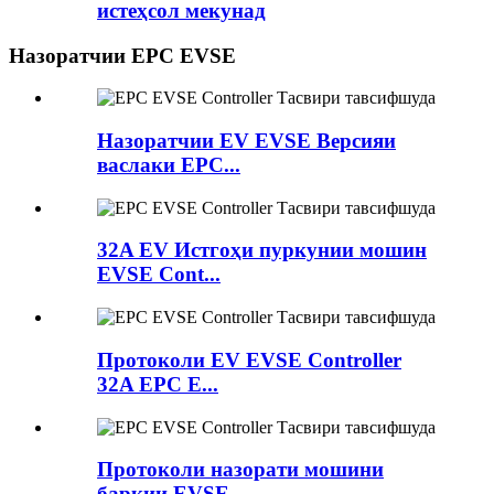
истеҳсол мекунад
Назоратчии EPC EVSE
Назоратчии EV EVSE Версияи
васлаки EPC...
32A EV Истгоҳи пуркунии мошин
EVSE Cont...
Протоколи EV EVSE Controller
32A EPC E...
Протоколи назорати мошини
барқии EVSE...