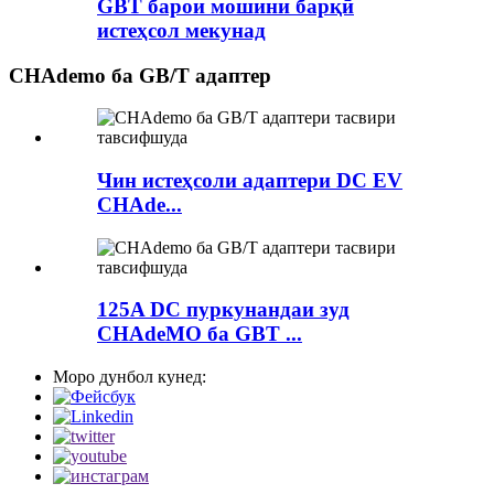
GBT барои мошини барқӣ
истеҳсол мекунад
CHAdemo ба GB/T адаптер
Чин истеҳсоли адаптери DC EV
CHAde...
125A DC пуркунандаи зуд
CHAdeMO ба GBT ...
Моро дунбол кунед: