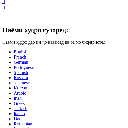


Паёми худро гузоред:
Паёми худро дар ин ҷо нависед ва ба мо бифиристед
English
French
German
Portuguese
Spanish
Russian
Japanese
Korean
Arabic
Irish
Greek
Turkish
Italian
Danish
Romanian