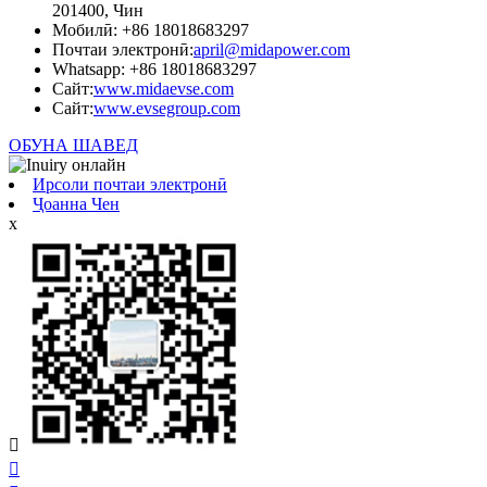
201400, Чин
Мобилӣ: +86 18018683297
Почтаи электронӣ:
april@midapower.com
Whatsapp: +86 18018683297
Сайт:
www.midaevse.com
Сайт:
www.evsegroup.com
ОБУНА ШАВЕД
Ирсоли почтаи электронӣ
Ҷоанна Чен
x

