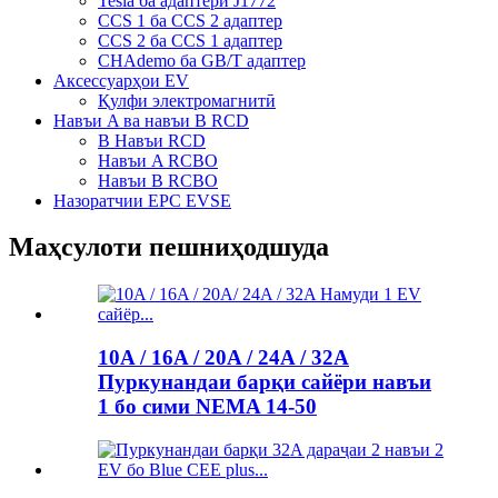
Tesla ба адаптери J1772
CCS 1 ба CCS 2 адаптер
CCS 2 ба CCS 1 адаптер
CHAdemo ба GB/T адаптер
Аксессуарҳои EV
Қулфи электромагнитӣ
Навъи A ва навъи B RCD
B Навъи RCD
Навъи A RCBO
Навъи B RCBO
Назоратчии EPC EVSE
Маҳсулоти пешниҳодшуда
10A / 16A / 20A / 24A / 32A
Пуркунандаи барқи сайёри навъи
1 бо сими NEMA 14-50