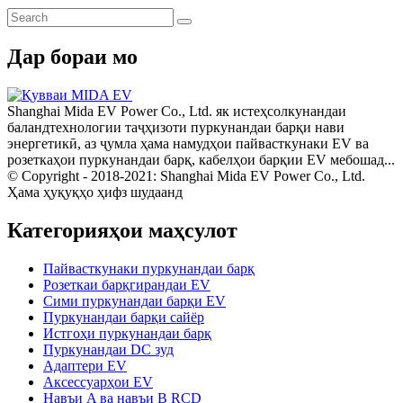
Дар бораи мо
Shanghai Mida EV Power Co., Ltd. як истеҳсолкунандаи
баландтехнологии таҷҳизоти пуркунандаи барқи нави
энергетикӣ, аз ҷумла ҳама намудҳои пайвасткунаки EV ва
розеткаҳои пуркунандаи барқ, кабелҳои барқии EV мебошад...
© Copyright - 2018-2021: Shanghai Mida EV Power Co., Ltd.
Ҳама ҳуқуқҳо ҳифз шудаанд
Категорияҳои маҳсулот
Пайвасткунаки пуркунандаи барқ
Розеткаи барқгирандаи EV
Сими пуркунандаи барқи EV
Пуркунандаи барқи сайёр
Истгоҳи пуркунандаи барқ
Пуркунандаи DC зуд
Адаптери EV
Аксессуарҳои EV
Навъи A ва навъи B RCD