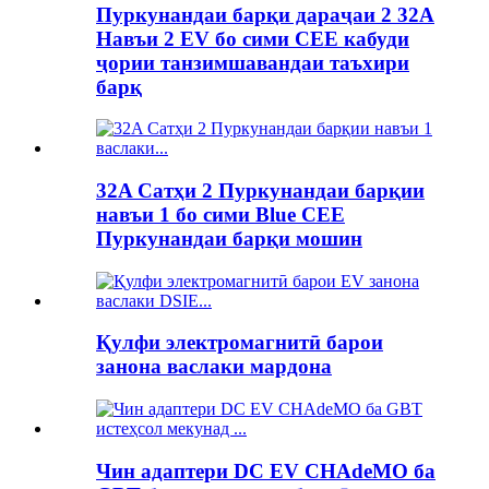
Пуркунандаи барқи дараҷаи 2 32A
Навъи 2 EV бо сими CEE кабуди
ҷории танзимшавандаи таъхири
барқ
32A Сатҳи 2 Пуркунандаи барқии
навъи 1 бо сими Blue CEE
Пуркунандаи барқи мошин
Қулфи электромагнитӣ барои
занона васлаки мардона
Чин адаптери DC EV CHAdeMO ба