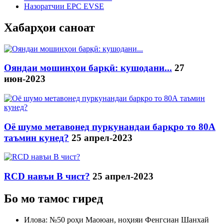
Назоратчии EPC EVSE
Хабарҳои саноат
Ояндаи мошинҳои барқӣ: кушодани...
27
июн-2023
Оё шумо метавонед пуркунандаи барқро то 80А
таъмин кунед?
25 апрел-2023
RCD навъи B чист?
25 апрел-2023
Бо мо тамос гиред
Илова: №50 роҳи Маоюан, ноҳияи Фенгсиан Шанхай