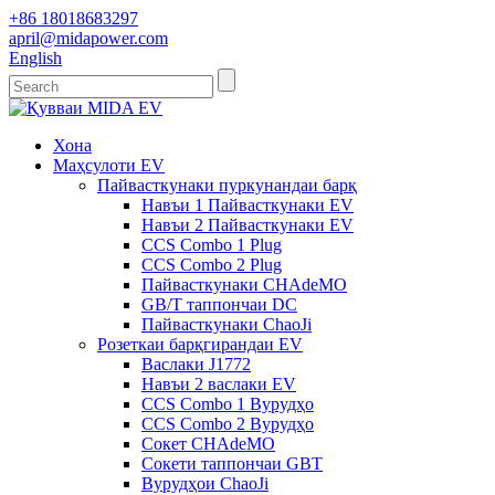
+86 18018683297
april@midapower.com
English
Хона
Маҳсулоти EV
Пайвасткунаки пуркунандаи барқ
Навъи 1 Пайвасткунаки EV
Навъи 2 Пайвасткунаки EV
CCS Combo 1 Plug
CCS Combo 2 Plug
Пайвасткунаки CHAdeMO
GB/T таппончаи DC
Пайвасткунаки ChaoJi
Розеткаи барқгирандаи EV
Васлаки J1772
Навъи 2 васлаки EV
CCS Combo 1 Вурудҳо
CCS Combo 2 Вурудҳо
Сокет CHAdeMO
Сокети таппончаи GBT
Вурудҳои ChaoJi