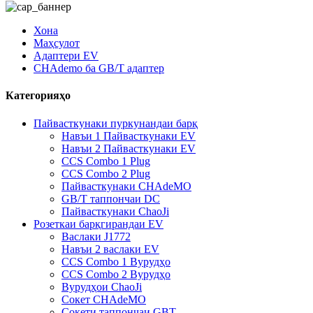
Хона
Маҳсулот
Адаптери EV
CHAdemo ба GB/T адаптер
Категорияҳо
Пайвасткунаки пуркунандаи барқ
Навъи 1 Пайвасткунаки EV
Навъи 2 Пайвасткунаки EV
CCS Combo 1 Plug
CCS Combo 2 Plug
Пайвасткунаки CHAdeMO
GB/T таппончаи DC
Пайвасткунаки ChaoJi
Розеткаи барқгирандаи EV
Васлаки J1772
Навъи 2 васлаки EV
CCS Combo 1 Вурудҳо
CCS Combo 2 Вурудҳо
Вурудҳои ChaoJi
Сокет CHAdeMO
Сокети таппончаи GBT