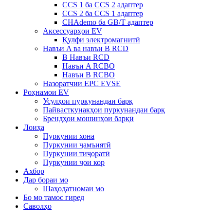
CCS 1 ба CCS 2 адаптер
CCS 2 ба CCS 1 адаптер
CHAdemo ба GB/T адаптер
Аксессуарҳои EV
Қулфи электромагнитӣ
Навъи A ва навъи B RCD
B Навъи RCD
Навъи A RCBO
Навъи B RCBO
Назоратчии EPC EVSE
Роҳнамои EV
Усулҳои пуркунандаи барқ
Пайвасткунакҳои пуркунандаи барқ
Брендҳои мошинҳои барқӣ
Лоиҳа
Пуркунии хона
Пуркунии ҷамъиятӣ
Пуркунии тиҷоратӣ
Пуркунии ҷои кор
Ахбор
Дар бораи мо
Шаҳодатномаи мо
Бо мо тамос гиред
Саволҳо